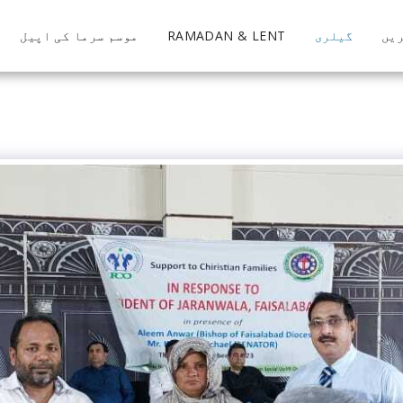
یں
گیلری
RAMADAN & LENT
موسم سرما کی اپیل