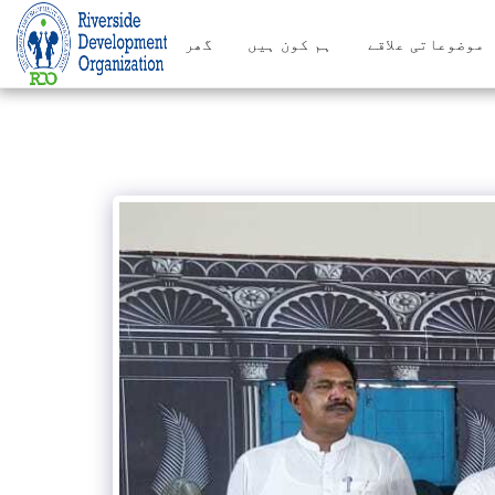
موضوعاتی علاقے
ہم کون ہیں
گھر