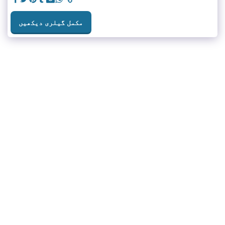
مکمل گیلری دیکھیں