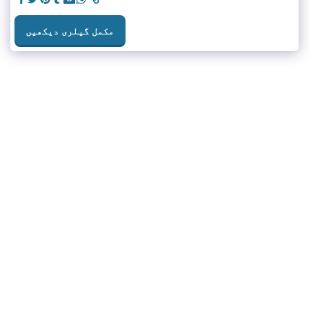
مکمل گیلری دیکھیں